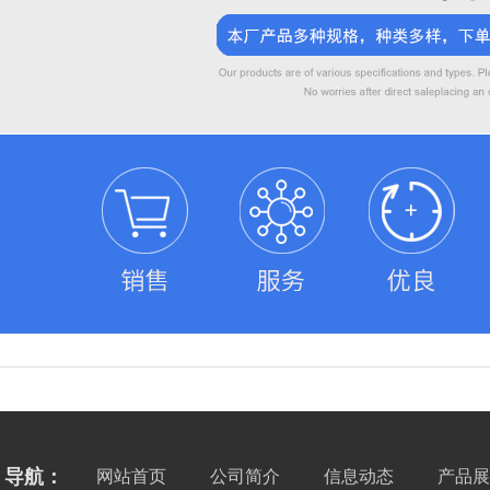
导航：
网站首页
公司简介
信息动态
产品展