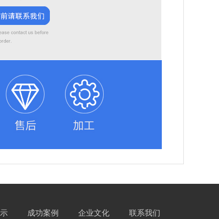
示
成功案例
企业文化
联系我们