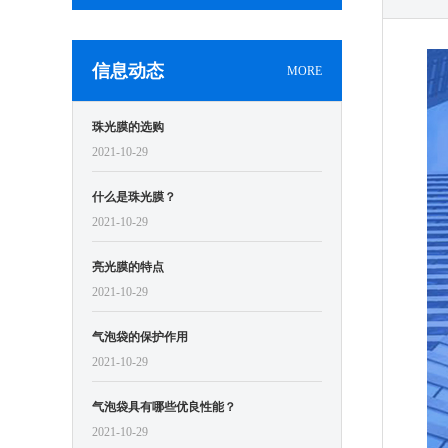
信息动态
MORE
珠光膜的选购
2021-10-29
什么是珠光膜？
2021-10-29
亮光膜的特点
2021-10-29
气泡袋的保护作用
2021-10-29
气泡袋具有哪些优良性能？
2021-10-29