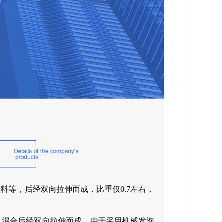
料等，后经双向拉伸而成，比重仅0.7左右，
，混合后经双向拉伸而成。由于采用机械发泡