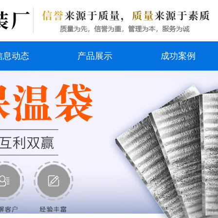
信息动态
产品展示
成功案例