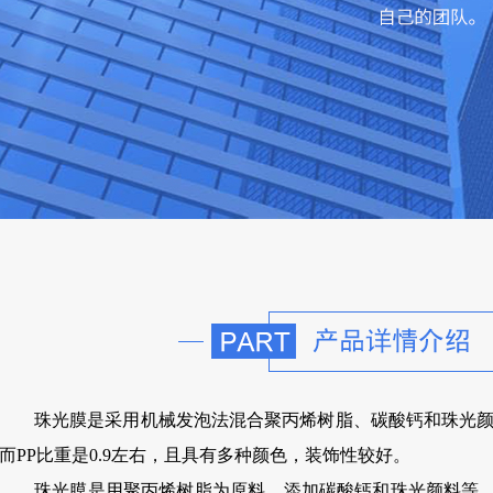
珠光膜是采用机械发泡法混合聚丙烯树脂、碳酸钙和珠光颜
而PP比重是0.9左右，且具有多种颜色，装饰性较好。
珠光膜是用聚丙烯树脂为原料、添加碳酸钙和珠光颜料等