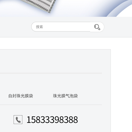
自封珠光膜袋
珠光膜气泡袋