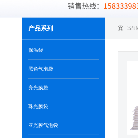
产品系列
当前
保温袋
黑色气泡袋
亮光膜袋
珠光膜袋
亚光膜气泡袋